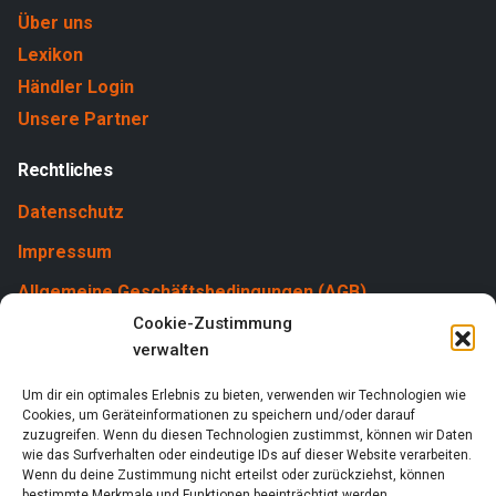
Über uns
Lexikon
Händler Login
Unsere Partner
Rechtliches
Datenschutz
Impressum
Allgemeine Geschäftsbedingungen (AGB)
Cookie-Zustimmung
Cookies
verwalten
Um dir ein optimales Erlebnis zu bieten, verwenden wir Technologien wie
Cookies, um Geräteinformationen zu speichern und/oder darauf
zuzugreifen. Wenn du diesen Technologien zustimmst, können wir Daten
wie das Surfverhalten oder eindeutige IDs auf dieser Website verarbeiten.
Wenn du deine Zustimmung nicht erteilst oder zurückziehst, können
bestimmte Merkmale und Funktionen beeinträchtigt werden.