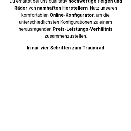
Du erhältst bei uns qualitativ
hochwertige Felgen und
Räder
von
namhaften Herstellern
. Nutz unseren
komfortablen
Online-Konfigurator
, um die
unterschiedlichsten Konfigurationen zu einem
herausragenden
Preis-Leistungs-Verhältnis
zusammenzustellen.
In nur vier Schritten zum Traumrad
Über uns
Deine Antworten auf häufig gestellte
Fragen. Unsere FAQ-Seite bietet klare
und hilfreiche Antworten auf die am
häufigsten gestellten Fragen rund
um Reifen, damit du bestens informiert
und vorbereitet bist.