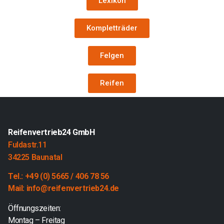
Lexikon
Kompletträder
Felgen
Reifen
Reifenvertrieb24 GmbH
Fuldastr.11
34225 Baunatal
Tel.: +49 (0) 5665 / 406 78 56
Mail: info@reifenvertrieb24.de
Öffnungszeiten:
Montag – Freitag